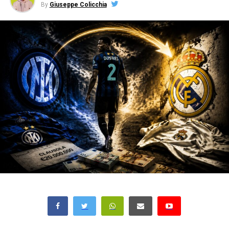
By
Giuseppe Colicchia