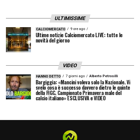
giocatore ha continuato a garantire
rendimento, professionalità e continuità,
ULTIMISSIME
risultando prezioso sia con Simone Inzaghi
9 ore ago
CALCIOMERCATO
sia con Cristian Chivu.
Ultime notizie Calciomercato LIVE: tutte le
novità del giorno
Da questa prospettiva, i
20 milioni
incassati
dall’Inter non rappresentano una mancata
VIDEO
plusvalenza, ma un’entrata che – senza
7 giorni ago
Alberto Petrosilli
HANNO DETTO
quella clausola – rischiava di non arrivare
Bargiggia: «Mancini voleva solo la Nazionale. Vi
svelo cosa è successo davvero dietro le quinte
mai.
della FIGC. Campionato Primavera male del
calcio italiano» ESCLUSIVA e VIDEO
L’Inter ha già vissuto addii pesanti
La delusione dei tifosi è comprensibile, ma la
storia recente insegna che il club sa reagire.
Nel 2021 l’addio di
Achraf Hakimi
generò un