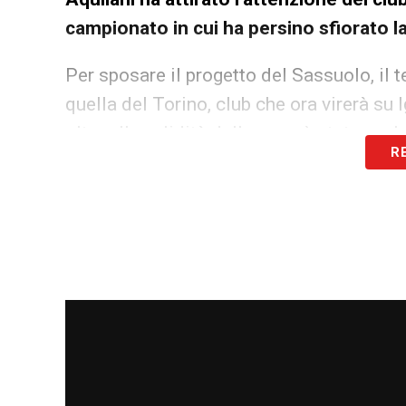
campionato in cui ha persino sfiorato l
Per sposare il progetto del Sassuolo, il 
quella del Torino, club che ora virerà su 
oltre alla validità della rosa, è stata anc
R
personale.
Nei prossimi giorni sono previste le firme
dell’accordo.
LA PLAYLIST DELLE NOSTRE TOP NEW