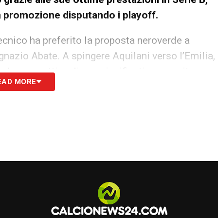
a promozione disputando i playoff.
tecnico ha preferito la proposta neroverde a
Ignazio Abate. A spingere Aquilani verso l’Emilia,
he la prospettiva di una significativa crescita
EAD MORE
 sui contratti per sancire l’ufficialità
S