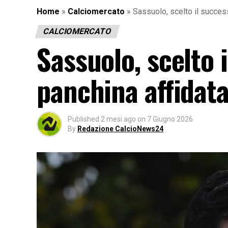
Home
»
Calciomercato
»
Sassuolo, scelto il succes
CALCIOMERCATO
Sassuolo, scelto 
panchina affidata
Published
2 mesi ago
on
7 Giugno 2026
By
Redazione CalcioNews24