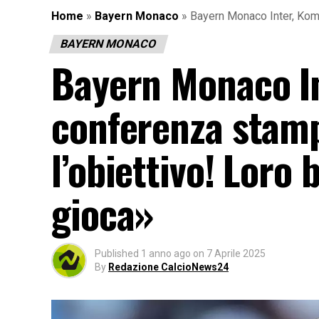
Home
»
Bayern Monaco
»
Bayern Monaco Inter, Komp
BAYERN MONACO
Bayern Monaco I
conferenza stamp
l’obiettivo! Loro 
gioca»
Published
1 anno ago
on
7 Aprile 2025
By
Redazione CalcioNews24