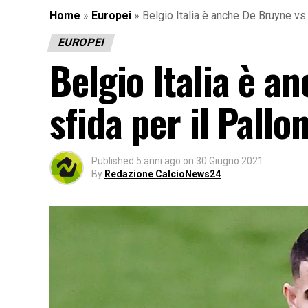
Home
»
Europei
»
Belgio Italia è anche De Bruyne vs 
EUROPEI
Belgio Italia è a
sfida per il Pallo
Published
5 anni ago
on
30 Giugno 2021
By
Redazione CalcioNews24