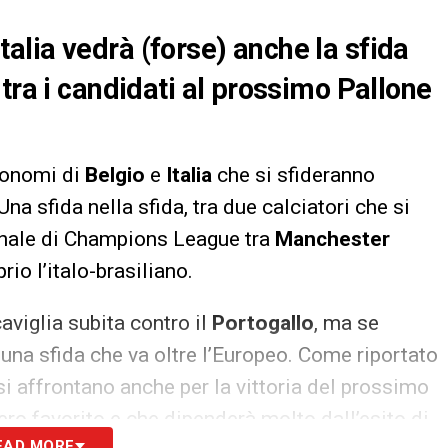
 Italia vedrà (forse) anche la sfida
tra i candidati al prossimo Pallone
ronomi di
Belgio
e
Italia
che si sfideranno
Una sfida nella sfida, tra due calciatori che si
finale di Champions League tra
Manchester
rio l’italo-brasiliano.
caviglia subita contro il
Portogallo
, ma se
 una sfida che va oltre l’Europeo. Come riportato
 si affrontano anche per la vittoria del prossimo
ro favorito e che dipenderà molto dall’esito di
EAD MORE