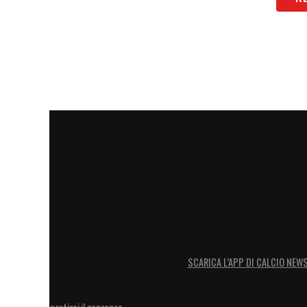
Euro 2020.
LA PLAYLIST DELLE NOSTRE TOP NEW
SCARICA L’APP DI CALCIO NEW