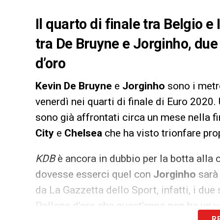
Il quarto di finale tra Belgio e
tra De Bruyne e Jorginho, due 
d’oro
Kevin De Bruyne
e
Jorginho
sono i met
venerdì nei quarti di finale di Euro 2020. 
sono già affrontati circa un mese nella 
City
e
Chelsea
che ha visto trionfare prop
KDB
è ancora in dubbio per la botta alla 
dovesse esserci quel con
Jorginho
sarà
da La Gazzetta dello Sport, infatti, i due
Pallone d’oro che quest’anno non ha un ve
R