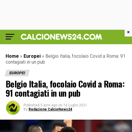
×
Home
»
Europei
»
Belgio Italia, focolaio Covid a Roma: 91
contagiati in un pub
EUROPEI
Belgio Italia, focolaio Covid a Roma:
91 contagiati in un pub
Published
5 anni ago
on
16 Luglio 2021
By
Redazione CalcioNews24