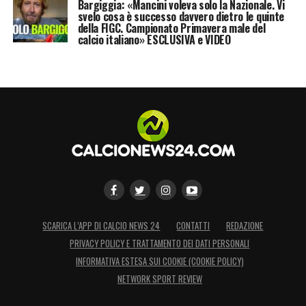
Bargiggia: «Mancini voleva solo la Nazionale. Vi
svelo cosa è successo davvero dietro le quinte
della FIGC. Campionato Primavera male del
calcio italiano» ESCLUSIVA e VIDEO
SCARICA L’APP DI CALCIO NEWS 24
CONTATTI
REDAZIONE
PRIVACY POLICY E TRATTAMENTO DEI DATI PERSONALI
INFORMATIVA ESTESA SUI COOKIE (COOKIE POLICY)
NETWORK SPORT REVIEW