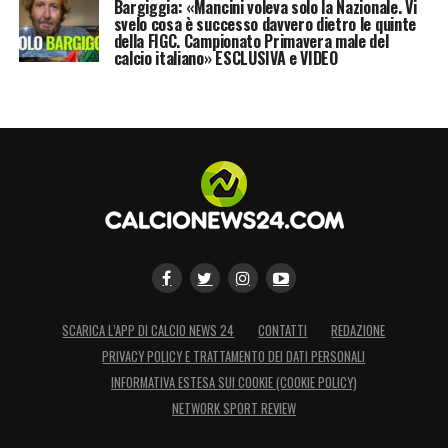
Bargiggia: «Mancini voleva solo la Nazionale. Vi
svelo cosa è successo davvero dietro le quinte
della FIGC. Campionato Primavera male del
calcio italiano» ESCLUSIVA e VIDEO
SCARICA L’APP DI CALCIO NEWS 24
CONTATTI
REDAZIONE
PRIVACY POLICY E TRATTAMENTO DEI DATI PERSONALI
INFORMATIVA ESTESA SUI COOKIE (COOKIE POLICY)
NETWORK SPORT REVIEW