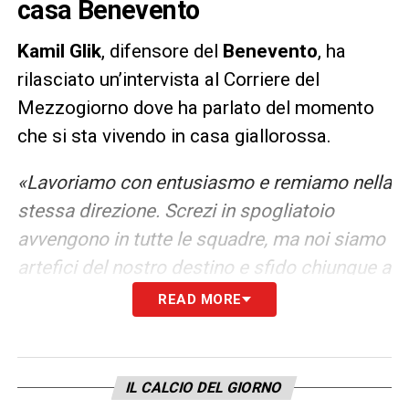
casa Benevento
Kamil Glik
, difensore del
Benevento
, ha
rilasciato un’intervista al Corriere del
Mezzogiorno dove ha parlato del momento
che si sta vivendo in casa giallorossa.
«Lavoriamo con entusiasmo e remiamo nella
stessa direzione. Screzi in spogliatoio
avvengono in tutte le squadre, ma noi siamo
artefici del nostro destino e sfido chiunque a
inizio campionato a sistemarci dove siamo
READ MORE
adesso. Abbiamo retto contro le big, ora
dobbiamo affrontare tutte le gare con la
testa perché sono tutte difficili».
IL CALCIO DEL GIORNO