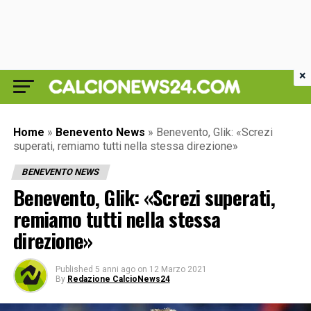
×
Home
»
Benevento News
»
Benevento, Glik: «Screzi
superati, remiamo tutti nella stessa direzione»
BENEVENTO NEWS
Benevento, Glik: «Screzi superati,
remiamo tutti nella stessa
direzione»
Published
5 anni ago
on
12 Marzo 2021
By
Redazione CalcioNews24