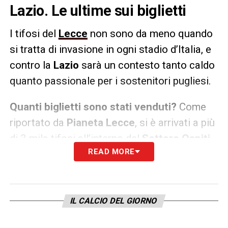
Lazio. Le ultime sui biglietti
I tifosi del
Lecce
non sono da meno quando
si tratta di invasione in ogni stadio d’Italia, e
contro la
Lazio
sarà un contesto tanto caldo
quanto passionale per i sostenitori pugliesi.
Quanti biglietti sono stati venduti?
Come
riportato da
Pianeta Lecce
, si è arrivati a più
di 3 mila tifosi all’interno del
Settore Ospiti
.
READ MORE
Di ticket però, si può acquistarli soltanto fino
a domani sera.
LA PLAYLIST DELLE NOSTRE TOP NEWS
IL CALCIO DEL GIORNO