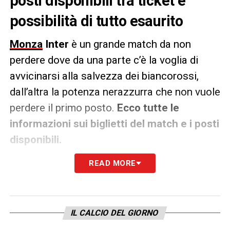
posti disponibili tra ticket e
possibilità di tutto esaurito
Monza
Inter
è un grande match da non
perdere dove da una parte c’è la voglia di
avvicinarsi alla salvezza dei biancorossi,
dall’altra la potenza nerazzurra che non vuole
perdere il primo posto.
Ecco tutte le
informazioni sui biglietti del match e i posti
disponibili.
READ MORE
Ad eccezione fatta per le due curve (ospiti
compresi), le due tribune invece presentano
ancora una grande abbondanza di posti
(prezzi che vanno dai
105 ai 168€
). Staremo
IL CALCIO DEL GIORNO
a vedere se ci sarà il tutto esaurito.