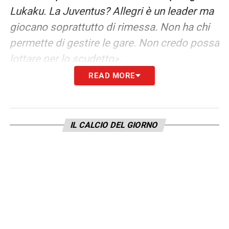
Lukaku. La Juventus? Allegri è un leader ma
giocano soprattutto di rimessa. Non ha chi
permette di gestire le gare. Non credo possa
lottare per lo scudetto».
READ MORE
CRISI NEL CALCIO –
«
La crisi economica
del calcio è causata dalla pandemia. Ma ne
parlano soprattutto presidenti e dirigenti di
IL CALCIO DEL GIORNO
società che sono stati incapaci di
controllare i conti e favorire il binomio
squadre competitive e società sane. La
Superlega? Un tentativo vergognoso,
stoppato dalla gente prima ancora che dalle
istituzioni. Questi miliardari hanno fatto male
i conti del proprio club. Irresponsabili.