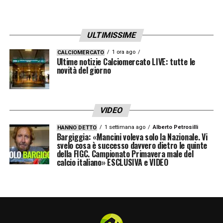
Volevano tutto per sé, cancellare i valori e
americanizzare questo sport
».
ULTIMISSIME
GOL MALDINI –
«
Sì e mi sono emozionato
1 ora ago
CALCIOMERCATO
Ultime notizie Calciomercato LIVE: tutte le
tanto anche io. Tutti avremmo esultato come
novità del giorno
Paolo. Nessuno come la famiglia Maldini
rappresenta la storia del Milan. Menomale
VIDEO
che Paolo è rimasto in società. È cresciuto
1 settimana ago
Alberto Petrosilli
HANNO DETTO
tanto, ora è un dirigente di alto livello. È
Bargiggia: «Mancini voleva solo la Nazionale. Vi
svelo cosa è successo davvero dietro le quinte
necessario, tra tanti amministratori, uomini
della FIGC. Campionato Primavera male del
calcio italiano» ESCLUSIVA e VIDEO
di marketing, esperti di numeri e gente che
non ama il calcio e capisce poco del Milan.
Ma non è stato giusto rinunciare a
Donnarumma. Non è da Milan. Fatico ad