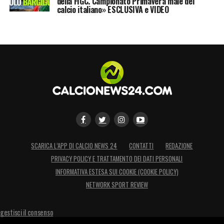
della FIGC. Campionato Primavera male del
calcio italiano» ESCLUSIVA e VIDEO
SCARICA L’APP DI CALCIO NEWS 24
CONTATTI
REDAZIONE
PRIVACY POLICY E TRATTAMENTO DEI DATI PERSONALI
INFORMATIVA ESTESA SUI COOKIE (COOKIE POLICY)
NETWORK SPORT REVIEW
gestisci il consenso