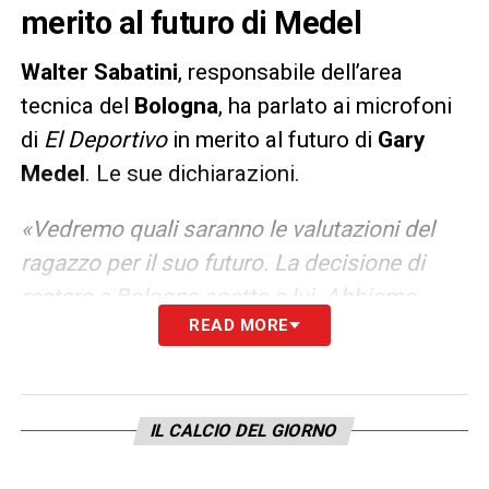
merito al futuro di Medel
Walter Sabatini
, responsabile dell’area
tecnica del
Bologna
, ha parlato ai microfoni
di
El Deportivo
in merito al futuro di
Gary
Medel
. Le sue dichiarazioni.
«Vedremo quali saranno le valutazioni del
ragazzo per il suo futuro. La decisione di
restare a Bologna spetta a lui. Abbiamo
READ MORE
enorme rispetto per lui. Medel è un
giocatore importante per il club, un ragazzo
eccezionale. Ha ancora un anno di contratto
con noi, ma sappiamo dell’interesse del
IL CALCIO DEL GIORNO
Boca Juniors. Non sappiamo però cosa sta