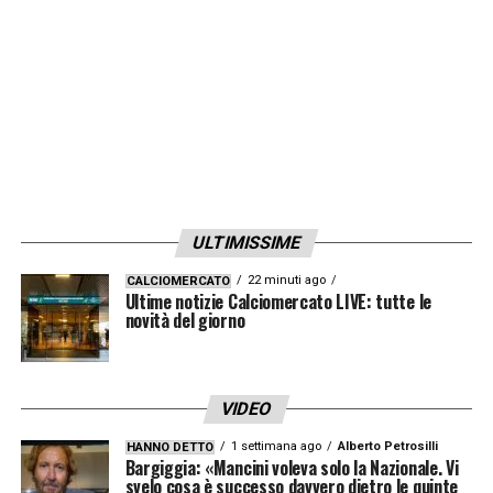
succedendo nei pensieri di Medel. Ci rende
però molto felici che stia rendendo al meglio
con la sua Nazionale: quando indossa la
maglia del Cile è una furia, un tornado».
LA PLAYLIST DELLE NOSTRE TOP NEWS
ULTIMISSIME
22 minuti ago
CALCIOMERCATO
Ultime notizie Calciomercato LIVE: tutte le
novità del giorno
VIDEO
1 settimana ago
Alberto Petrosilli
HANNO DETTO
Bargiggia: «Mancini voleva solo la Nazionale. Vi
svelo cosa è successo davvero dietro le quinte