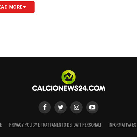
e si sono inseriti molto bene nel gruppo.
EAD MORE
ienti molto caldi, anche se con dimensioni
 perché amo il lavoro che faccio. Sento il
e vado. Tutti voglio continuare a vedere queste
, non ho bisogno di nient’altro per stare bene
do di più? Ad oggi dico Riccardo Calafiori
a mentalmente che fisicamente. Lui è convinto
che gli chiediamo. Anche Zirkzee sta avendo una
a e Orsolini o Freuler
».
S
E
PRIVACY POLICY E TRATTAMENTO DEI DATI PERSONALI
INFORMATIVA ES