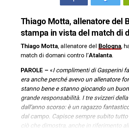
Thiago Motta, allenatore del 
stampa in vista del match di 
Thiago Motta
, allenatore del
Bologna
, h
match di domani contro l’
Atalanta
.
PAROLE –
«
I complimenti di Gasperini 
era anche perché avevo un allenatore for
stanno bene e stanno giocando un buon 
grande responsabilità. I tre svizzeri dell
dall’anno scorso: è un ragazzo fantastic
dal campo. Capisce sempre subito tutto
ciò che dimostra, anche in riferimento al