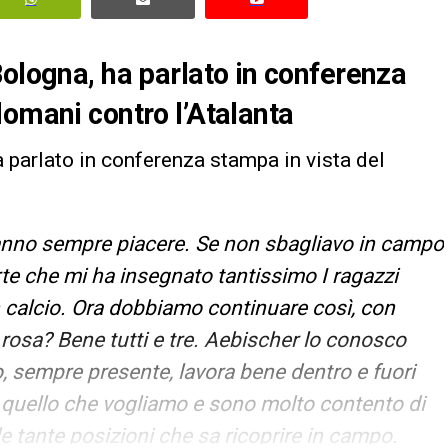
Bologna, ha parlato in conferenza
domani contro l’Atalanta
a parlato in conferenza stampa in vista del
fanno sempre piacere. Se non sbagliavo in campo
te che mi ha insegnato tantissimo I ragazzi
calcio. Ora dobbiamo continuare così, con
a rosa? Bene tutti e tre. Aebischer lo conosco
o, sempre presente, lavora bene dentro e fuori
 quello che vogliamo e sono molto contento di
le tante posizioni che sa ricoprire in campo.