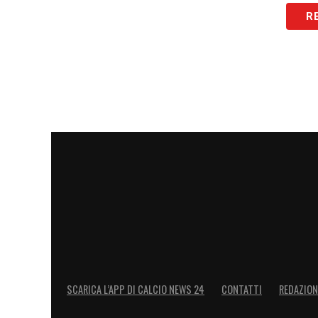
Freuler e Ndoye sono arrivati quest’anno 
R
Ambiente? A Genoa e Spezia c’erano amb
diverse. Io mi sono sentito bene ovunque,
sostegno della gente di Bologna, ovunqu
emozioni, e oggi mi sento molto bene qui
qui. Il giocatore che mi sta impressionan
perché è in un momento straordinario si
di sé ed è in grado di fare tutto quello 
continuità importante, così come Beukem
LA PLAYLIST DELLE NOSTRE TOP NEW
SCARICA L’APP DI CALCIO NEWS 24
CONTATTI
REDAZION