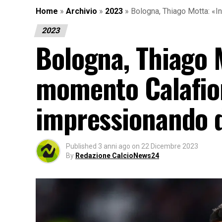
Home
»
Archivio
»
2023
»
Bologna, Thiago Motta: «In
2023
Bologna, Thiago 
momento Calafior
impressionando d
Published
3 anni ago
on
22 Dicembre 2023
By
Redazione CalcioNews24