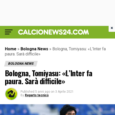
×
Home
»
Bologna News
»
Bologna, Tomiyasu: «L’Inter fa
paura. Sarà difficile»
BOLOGNA NEWS
Bologna, Tomiyasu: «L’Inter fa
paura. Sarà difficile»
Published
5 anni ago
on
3 Aprile 2021
By
Reparto tecnico