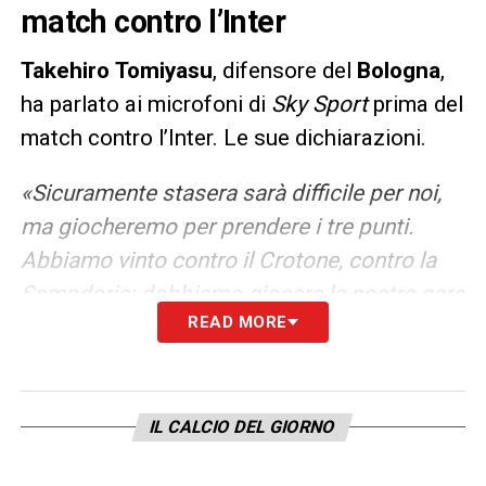
match contro l’Inter
Takehiro
Tomiyasu
, difensore del
Bologna
,
ha parlato ai microfoni di
Sky Sport
prima del
match contro l’Inter. Le sue dichiarazioni.
«Sicuramente stasera sarà difficile per noi,
ma giocheremo per prendere i tre punti.
Abbiamo vinto contro il Crotone, contro la
Sampdoria: dobbiamo giocare la nostra gara
READ MORE
come il mister ci dice sempre, dobbiamo
giocare con coraggio e con fiducia. Gli
avversari fanno paura? Hanno tante qualità
per fare gol, dobbiamo restare concentrarci
IL CALCIO DEL GIORNO
per tutti i minuti».