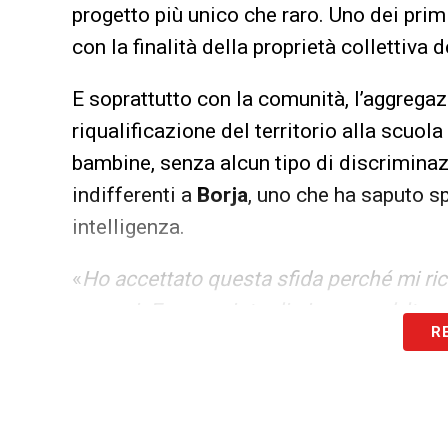
progetto più unico che raro. Uno dei prim
con la finalità della proprietà collettiva 
E soprattutto con la comunità, l’aggregazi
riqualificazione del territorio alla scuol
bambine, senza alcun tipo di discrimina
indifferenti a
Borja
, uno che ha saputo s
intelligenza.
«
Ho accettato questa sfida perché mi ric
ragazzi. Ero convinto di giocare un’altra 
R
per chissà cosa. Avrei potuto dare una m
i tifosi dal campo e dire loro grazie
».
Parole che sintetizzano il pensiero del t