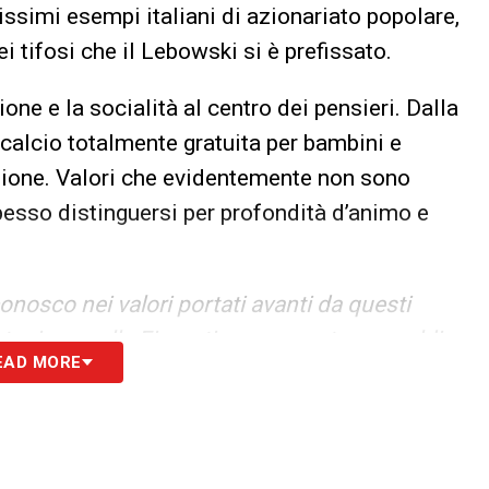
issimi esempi italiani di azionariato popolare,
dei tifosi che il Lebowski si è prefissato.
one e la socialità al centro dei pensieri. Dalla
a calcio totalmente gratuita per bambini e
zione. Valori che evidentemente non sono
pesso distinguersi per profondità d’animo e
onosco nei valori portati avanti da questi
stagione nella Fiorentina, non certo per soldi o
EAD MORE
ano. Ma soprattutto il mio obiettivo era salutare
rentaseienne di Madrid, capace di regalare a tutti