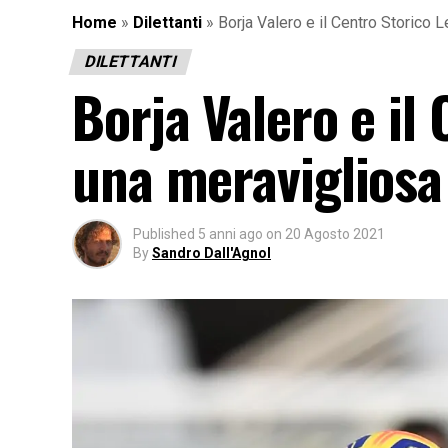
Home
»
Dilettanti
»
Borja Valero e il Centro Storico L
DILETTANTI
Borja Valero e il
una meravigliosa s
Published
5 anni ago
on
20 Agosto 2021
By
Sandro Dall'Agnol