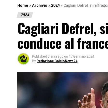
Home
»
Archivio
»
2024
»
Cagliari Defrel, si raffred
2024
Cagliari Defrel, s
conduce al franc
Published
3 anni ago
on
17 Gennaio 2024
By
Redazione CalcioNews24