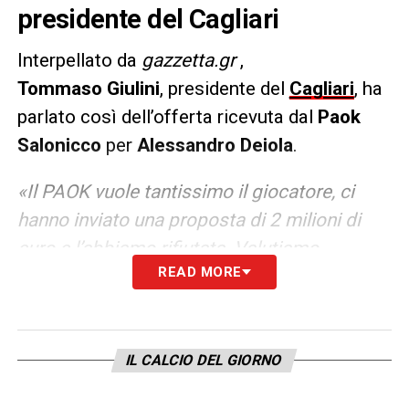
presidente del Cagliari
Interpellato da
gazzetta.gr
,
Tommaso
Giulini
, presidente del
Cagliari
, ha
parlato così dell’offerta ricevuta dal
Paok
Salonicco
per
Alessandro
Deiola
.
«Il PAOK vuole tantissimo il giocatore, ci
hanno inviato una proposta di 2 milioni di
euro e l’abbiamo rifiutata. Valutiamo
READ MORE
Alessandro 3 milioni e mezzo».
Bisognerà
ora capire se il Paok – in Grecia assicurano
di no – sarà disposto ad alzare l’offerta per il
centrocampista di 25 anni.
IL CALCIO DEL GIORNO