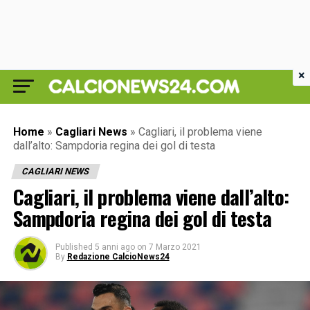
×
Home
»
Cagliari News
»
Cagliari, il problema viene
dall’alto: Sampdoria regina dei gol di testa
CAGLIARI NEWS
Cagliari, il problema viene dall’alto:
Sampdoria regina dei gol di testa
Published
5 anni ago
on
7 Marzo 2021
By
Redazione CalcioNews24