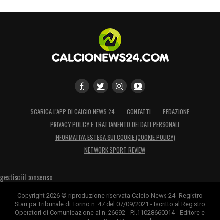
SCARICA L’APP DI CALCIO NEWS 24
CONTATTI
REDAZIONE
PRIVACY POLICY E TRATTAMENTO DEI DATI PERSONALI
INFORMATIVA ESTESA SUI COOKIE (COOKIE POLICY)
NETWORK SPORT REVIEW
gestisci il consenso
Copyright 2026 © riproduzione riservata Calcio News 24 -Registro
Stampa Tribunale di Torino n. 47 del 07/09/2021 - Iscritto al Registro
Operatori di Comunicazione al n. 26692 - P.I.11028660014 - Editore e