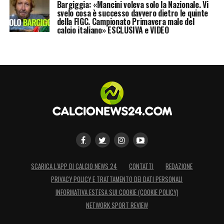
Bargiggia: «Mancini voleva solo la Nazionale. Vi
svelo cosa è successo davvero dietro le quinte
della FIGC. Campionato Primavera male del
calcio italiano» ESCLUSIVA e VIDEO
SCARICA L’APP DI CALCIO NEWS 24
CONTATTI
REDAZIONE
PRIVACY POLICY E TRATTAMENTO DEI DATI PERSONALI
INFORMATIVA ESTESA SUI COOKIE (COOKIE POLICY)
NETWORK SPORT REVIEW