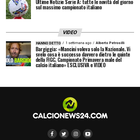
Ultime Notizie Serie A: tutte le novità del giorno
e con una formazione migliore fin da giovani.
sul massimo campionato italiano
Anche nelle nazionali giovanili stanno
facendo molto bene, come si è visto
VIDEO
recentemente al Sudamericano Under 17,
1 settimana ago
Alberto Petrosilli
HANNO DETTO
dove sono arrivati in finale. E anche la
Bargiggia: «Mancini voleva solo la Nazionale. Vi
svelo cosa è successo davvero dietro le quinte
nazionale maggiore sta lavorando molto
della FIGC. Campionato Primavera male del
calcio italiano» ESCLUSIVA e VIDEO
bene negli ultimi anni, mostrando un grande
calcio e sfiorando il titolo nella Copa
América
».
LA PLAYLIST DELLE NOSTRE TOP NEWS