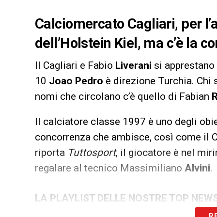
Calciomercato Cagliari, per l
dell’Holstein Kiel, ma c’è la 
Il Cagliari e Fabio
Liverani
si apprestano 
10
Joao Pedro
è direzione Turchia. Chi s
nomi che circolano c’è quello di Fabian
Il calciatore classe 1997 è uno degli obi
concorrenza che ambisce, così come il Cag
riporta
Tuttosport
, il giocatore è nel mir
regalare al tecnico Massimiliano
Alvini
.
LA PLAYLIST DELLE NOSTRE TOP NEW
R