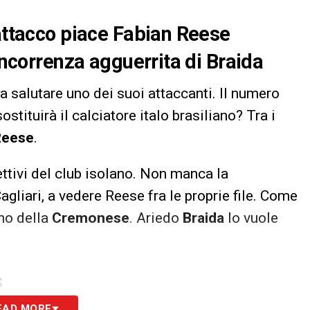
’attacco piace Fabian Reese
concorrenza agguerrita di Braida
a salutare uno dei suoi attaccanti. Il numero
ostituirà il calciatore italo brasiliano? Tra i
Reese
.
ettivi del club isolano. Non manca la
liari, a vedere Reese fra le proprie file. Come
ino della
Cremonese
. Ariedo
Braida
lo vuole
S
EAD MORE