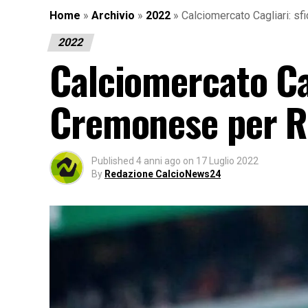
Home
»
Archivio
»
2022
»
Calciomercato Cagliari: s
2022
Calciomercato Cag
Cremonese per R
Published
4 anni ago
on
17 Luglio 2022
By
Redazione CalcioNews24