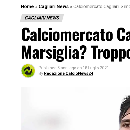
Home
»
Cagliari News
»
Calciomercato Cagliari: Simeo
CAGLIARI NEWS
Calciomercato Ca
Marsiglia? Troppo 
Published
5 anni ago
on
18 Luglio 2021
By
Redazione CalcioNews24