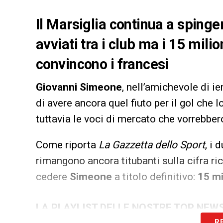
Il Marsiglia continua a sping
avviati tra i club ma i 15 milio
convincono i francesi
Giovanni Simeone
, nell’amichevole di i
di avere ancora quel fiuto per il gol che
tuttavia le voci di mercato che vorrebber
Come riporta
La Gazzetta dello Sport
, i 
rimangono ancora titubanti sulla cifra ri
cedere
Simeone
a titolo definitivo:
15 mi
LA PLAYLIST DELLE NOSTRE TOP NEW
R