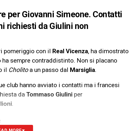
ere per Giovanni Simeone. Contatti
ni richiesti da Giulini non
eri pomeriggio con il
Real Vicenza
, ha dimostrato
 lo ha sempre contraddistinto. Non si placano
o il
Cholito
a un passo dal
Marsiglia
.
due club hanno avviato i contatti ma i francesi
chiesta da
Tommaso Giulini
per
lioni
.
S
EAD MORE