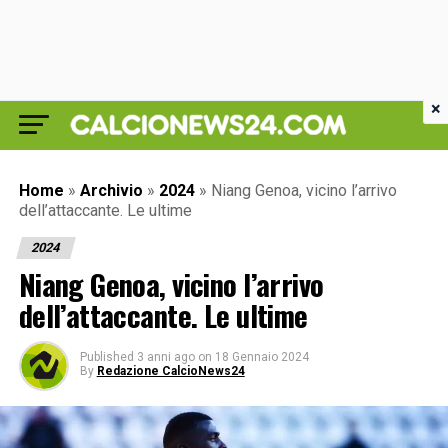
×
Home
»
Archivio
»
2024
»
Niang Genoa, vicino l’arrivo
dell’attaccante. Le ultime
2024
Niang Genoa, vicino l’arrivo
dell’attaccante. Le ultime
Published
3 anni ago
on
18 Gennaio 2024
By
Redazione CalcioNews24