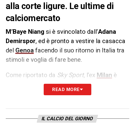
alla corte ligure. Le ultime di
calciomercato
M’Baye Niang
si è svincolato dall’
Adana
Demirspor
, ed è pronto a vestire la casacca
del
Genoa
facendo il suo ritorno in Italia tra
stimoli e voglia di fare bene.
Come riportato da
Sky Sport
, l’ex
Milan
è
fortemente intenzionato a trasferirsi, ma
READ MORE
tutto dipenderà dalle intenzioni della società:
pronto l’ok, la fumata bianca sarà pura
formalità.
IL CALCIO DEL GIORNO
LA PLAYLIST DELLE NOSTRE TOP NEWS