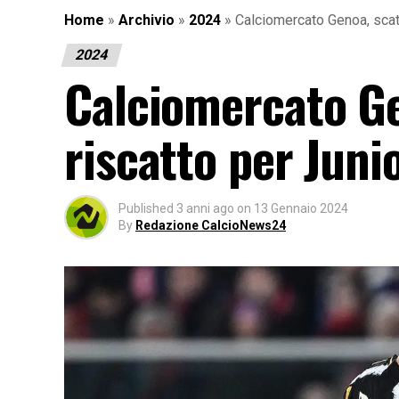
Home
»
Archivio
»
2024
»
Calciomercato Genoa, scatt
2024
Calciomercato Gen
riscatto per Juni
Published
3 anni ago
on
13 Gennaio 2024
By
Redazione CalcioNews24