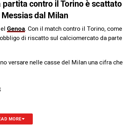
artita contro il Torino è scattato
or Messias dal Milan
del
Genoa
. Con il match contro il Torino, come
l’obbligo di riscatto sul calciomercato da parte
nno versare nelle casse del Milan una cifra che
S
EAD MORE