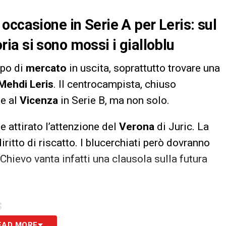
occasione in Serie A per Leris: sul
a si sono mossi i gialloblu
lpo di
mercato
in uscita, soprattutto trovare una
Mehdi Leris
. Il centrocampista, chiuso
e al
Vicenza
in Serie B, ma non solo.
be attirato l’attenzione del
Verona
di Juric. La
ritto di riscatto. I blucerchiati però dovranno
Chievo vanta infatti una clausola sulla futura
S
EAD MORE