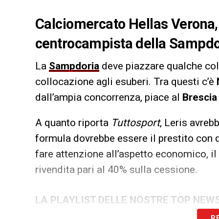
Calciomercato Hellas Verona, 
centrocampista della Sampdori
La
Sampdoria
deve piazzare qualche co
collocazione agli esuberi. Tra questi c’è
dall’ampia concorrenza, piace al
Brescia
A quanto riporta
Tuttosport
, Leris avreb
formula dovrebbe essere il prestito con di
fare attenzione all’aspetto economico, il 
rivendita pari al 40% sulla cessione.
LA PLAYLIST DELLE NOSTRE TOP NEW
R