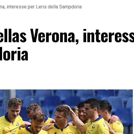
a, interesse per Leris della Sampdoria
llas Verona, interes
doria