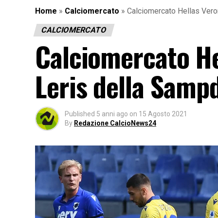
Home
»
Calciomercato
»
Calciomercato Hellas Veron
CALCIOMERCATO
Calciomercato He
Leris della Samp
Published
5 anni ago
on
15 Agosto 2021
By
Redazione CalcioNews24