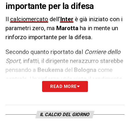
importante per la difesa
Il
calciomercato
dell’
Inter
è già iniziato con i
parametri zero, ma
Marotta
ha in mente un
rinforzo importante per la difesa.
Secondo quanto riportato dal
Corriere dello
Sport
, infatti, il dirigente nerazzurro starebbe
pensando a
Beukema
del
Bologna
come
centrale. Un rinforzo utile visto il rendimento
READ MORE
dell’olandese in Serie A e la sua duttilità visto
che può giocare anche a tre. Potrebbe
arrivare se la società di Viale della
Liberazione non dovesse riuscire a prendere
IL CALCIO DEL GIORNO
Buongiorno
del Torino.