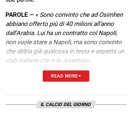
PAROLE –
« Sono convinto che ad Osimhen
abbiano offerto più di 40 milioni all’anno
dall’Arabia. Lui ha un contratto col Napoli,
non vuole stare a Napoli, ma sono convinto
che abbia già qualcosa in testa e aspetta un
club italiano che è la Juventus».
READ MORE
LA PLAYLIST DELLE NOSTRE TOP NEWS
IL CALCIO DEL GIORNO