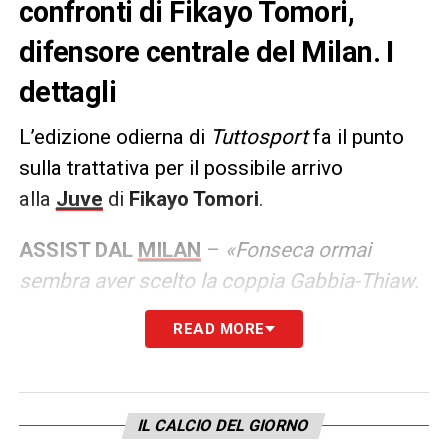
confronti di Fikayo Tomori,
difensore centrale del Milan. I
dettagli
L’edizione odierna di
Tuttosport
fa il punto
sulla trattativa per il possibile arrivo
alla
Juve
di
Fikayo Tomori
.
ASSIST DAL
MILAN
–
«Fonseca ormai
sembra aver scelto la coppia Gabbia-Thiaw.
Per lui appena 13’ in campo negli ultimi due
READ MORE
mesi in Serie A con il Milan. “I rossoneri non
paiono intenzionati a privarsi dell’inglese a
stagione in corso, ma il precedente Kalulu
IL CALCIO DEL GIORNO
lascia aperta ogni porta».