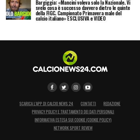
Bargiggia: «Mancini voleva solo la Nazionale. Vi
svelo cosa è successo davvero dietro le quinte
della FIGC. Campionato Primavera male del
calcio italiano» ESCLUSIVA e VIDEO
SCARICA L’APP DI CALCIO NEWS 24
CONTATTI
REDAZIONE
PRIVACY POLICY E TRATTAMENTO DEI DATI PERSONALI
INFORMATIVA ESTESA SUI COOKIE (COOKIE POLICY)
NETWORK SPORT REVIEW