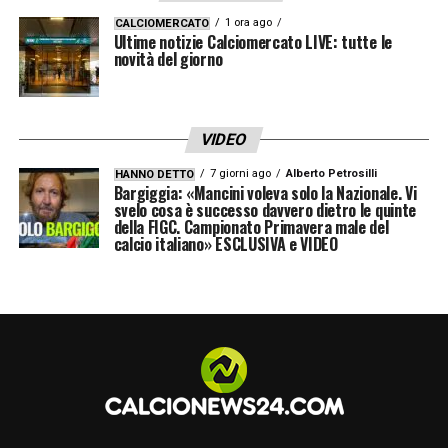
questa volta in bianconero – potrebbe
1 ora ago
CALCIOMERCATO
Ultime notizie Calciomercato LIVE: tutte le
davvero concretizzarsi a breve.
novità del giorno
LEGGI ANCHE:
Le probabili formazioni del
campionato di Serie A della settima
VIDEO
giornata
7 giorni ago
Alberto Petrosilli
HANNO DETTO
Bargiggia: «Mancini voleva solo la Nazionale. Vi
svelo cosa è successo davvero dietro le quinte
della FIGC. Campionato Primavera male del
LA PLAYLIST DELLE NOSTRE TOP NEWS
calcio italiano» ESCLUSIVA e VIDEO