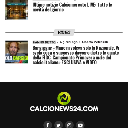
Ultime notizie Calciomercato LIVE: tutte le
l’attaccante ha infatti collezionato ben
53
novità del giorno
presenze
complessive, trascinando
costantemente il proprio club. Il suo
personale bottino offensivo è
VIDEO
semplicemente devastante: ha messo a
6 giorni ago
Alberto Petrosilli
HANNO DETTO
Bargiggia: «Mancini voleva solo la Nazionale. Vi
referto la bellezza di
38 gol
in tutte le
svelo cosa è successo davvero dietro le quinte
della FIGC. Campionato Primavera male del
competizioni disputate, impreziosendo il suo
calcio italiano» ESCLUSIVA e VIDEO
straordinario score individuale anche con
9
assist totali
.
L’attesa dei tifosi per la fumata
bianca
Cifre da vero e proprio fuoriclasse che
confermano il suo dirompente impatto e che