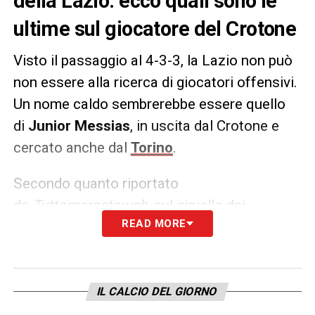
della Lazio: ecco quali sono le
ultime sul giocatore del Crotone
Visto il passaggio al 4-3-3, la Lazio non può
non essere alla ricerca di giocatori offensivi.
Un nome caldo sembrerebbe essere quello
di
Junior Messias
, in uscita dal Crotone e
cercato anche dal
Torino
.
Secondo quanto riportato
da
Tuttomercatoweb,
sul gioiello dei
READ MORE
calabresi ci sarebbero tante squadre, ma i
biancocelesti si sarebbero inseriti con
grande prepotenza. Non resta che attendere
quello che accadrà, perché sviluppi
IL CALCIO DEL GIORNO
potrebbero arrivare anche a breve.