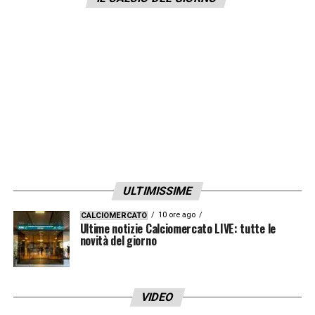
situazione legata ad Alexis
Saelemaekers
che la Roma vorrebbe tenere. Inoltre, l’ex
Chelsea dovrebbe abbassarsi l’oneroso
ingaggio da 6 milioni di euro.
LA PLAYLIST DELLE NOSTRE TOP NEWS
ULTIMISSIME
10 ore ago
CALCIOMERCATO
Ultime notizie Calciomercato LIVE: tutte le
novità del giorno
VIDEO