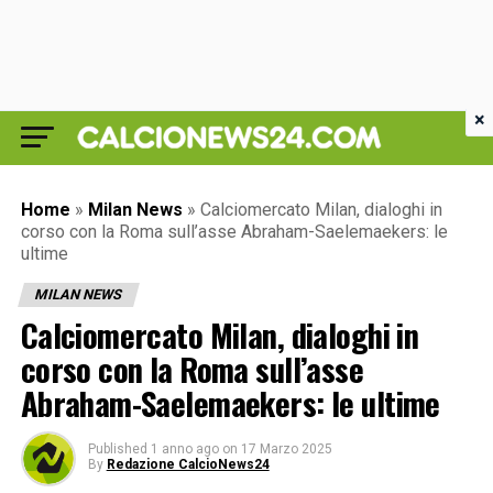
×
Home
»
Milan News
»
Calciomercato Milan, dialoghi in
corso con la Roma sull’asse Abraham-Saelemaekers: le
ultime
MILAN NEWS
Calciomercato Milan, dialoghi in
corso con la Roma sull’asse
Abraham-Saelemaekers: le ultime
Published
1 anno ago
on
17 Marzo 2025
By
Redazione CalcioNews24