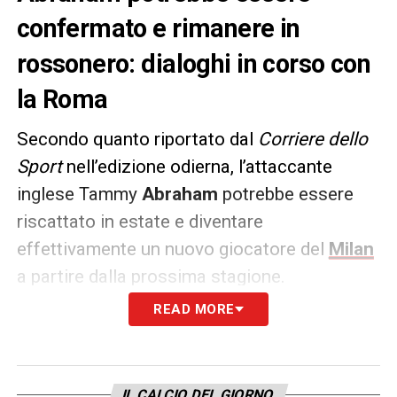
confermato e rimanere in
rossonero: dialoghi in corso con
la Roma
Secondo quanto riportato dal
Corriere dello
Sport
nell’edizione odierna, l’attaccante
inglese Tammy
Abraham
potrebbe essere
riscattato in estate e diventare
effettivamente un nuovo giocatore del
Milan
a partire dalla prossima stagione.
READ MORE
Sono in corso i dialoghi con la
Roma
ma i
giallorossi chiedono non meno di 20-25
milioni di euro e c’è da capire anche la
IL CALCIO DEL GIORNO