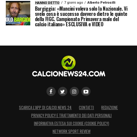
7 giorni ago
Alberto Petrosilli
HANNO DETTO
Bargiggia: «Mancini voleva solo la Nazionale. Vi
svelo cosa è successo davvero dietro le quinte
della FIGC. Campionato Primavera male del
calcio italiano» ESCLUSIVA e VIDEO
SCARICA L’APP DI CALCIO NEWS 24
CONTATTI
REDAZIONE
PRIVACY POLICY E TRATTAMENTO DEI DATI PERSONALI
INFORMATIVA ESTESA SUI COOKIE (COOKIE POLICY)
NETWORK SPORT REVIEW