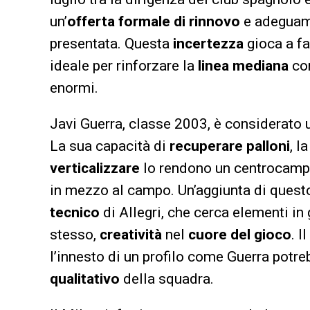
un’
offerta formale di rinnovo
e adeguame
presentata. Questa
incertezza
gioca a fa
ideale per rinforzare la
linea mediana
co
enormi.
Javi Guerra, classe 2003, è considerato
La sua capacità di
recuperare palloni
, l
verticalizzare
lo rendono un centrocampis
in mezzo al campo. Un’aggiunta di quest
tecnico
di Allegri, che cerca elementi in
stesso,
creatività
nel
cuore del gioco
. Il
l’innesto di un profilo come Guerra potre
qualitativo
della squadra.