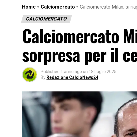
Home
»
Calciomercato
»
Calciomercato Milan: si ri
CALCIOMERCATO
Calciomercato Mil
sorpresa per il 
Published
1 anno ago
on
18 Luglio 2025
By
Redazione CalcioNews24