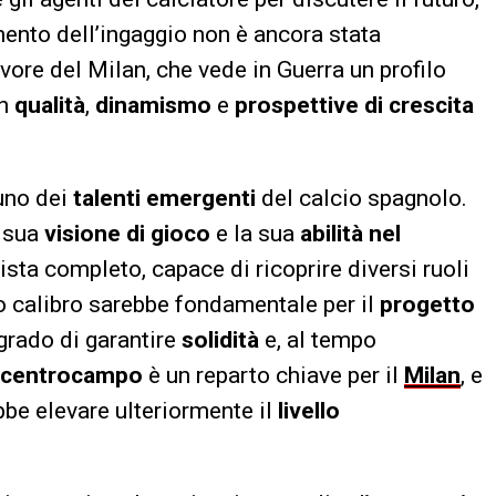
nto dell’ingaggio non è ancora stata
vore del Milan, che vede in Guerra un profilo
n
qualità
,
dinamismo
e
prospettive di crescita
 uno dei
talenti emergenti
del calcio spagnolo.
a sua
visione di gioco
e la sua
abilità nel
ta completo, capace di ricoprire diversi ruoli
o calibro sarebbe fondamentale per il
progetto
 grado di garantire
solidità
e, al tempo
centrocampo
è un reparto chiave per il
Milan
, e
bbe elevare ulteriormente il
livello