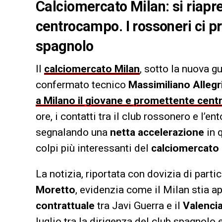
Calciomercato Milan: si riapre
centrocampo. I rossoneri ci p
spagnolo
Il
calciomercato Milan
, sotto la nuova g
confermato tecnico
Massimiliano Allegr
a Milano il giovane e promettente cen
ore, i contatti tra il club rossonero e l’en
segnalando una
netta accelerazione
in q
colpi più interessanti del
calciomercato 
La notizia, riportata con dovizia di part
Moretto
, evidenzia come il Milan stia a
contrattuale
tra Javi Guerra e il
Valenci
luglio tra la dirigenza del club spagnolo e