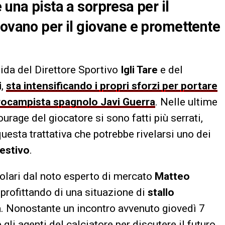
 una pista a sorpresa per il
rovano per il giovane e promettente
uida del Direttore Sportivo
Igli Tare
e del
i
,
sta intensificando i propri sforzi per portare
trocampista spagnolo Javi Guerra
. Nelle ultime
tourage del giocatore si sono fatti più serrati,
uesta trattativa che potrebbe rivelarsi uno dei
estivo
.
icolari dal noto esperto di mercato
Matteo
pprofittando di una situazione di
stallo
a
. Nonostante un incontro avvenuto giovedì 7
 gli agenti del calciatore per discutere il futuro,