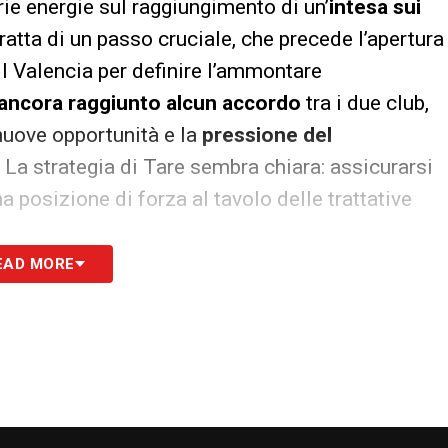
prie energie sul raggiungimento di un’
intesa sui
tratta di un passo cruciale, che precede l’apertura
l Valencia per definire l’ammontare
 ancora raggiunto alcun accordo
tra i due club,
nuove opportunità e la
pressione del
 La strategia di Tare sembra chiara: assicurarsi
na posizione di forza al tavolo delle trattative
EAD MORE
ta, confermerebbe la volontà del Milan di
 uno sguardo attento al
futuro
. L’arrivo
ri
sembrano aver infuso nuova linfa nelle
nta a
giocatori giovani
ma già con un certo
i crescita
elevatissimo. Javi Guerra rappresenta
are un
pilastro
del Milan per le prossime