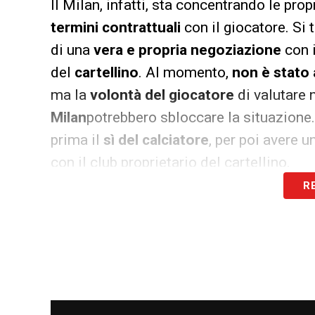
Il Milan, infatti, sta concentrando le pro
termini contrattuali
con il giocatore. Si 
di una
vera e propria negoziazione
con i
del
cartellino
. Al momento,
non è stato
ma la
volontà del giocatore
di valutare 
Milan
potrebbero sbloccare la situazione.
prima il
sì del calciatore
, per poi avere u
con il club proprietario del cartellino.
R
Questa mossa di mercato, se concretizza
costruire una squadra
competitiva
e con
di
Tare
come DS e la continuità con
Alleg
strategie di mercato del club, che ora pu
bagaglio di esperienze e un
potenziale d
in pieno questa filosofia, potendo divent