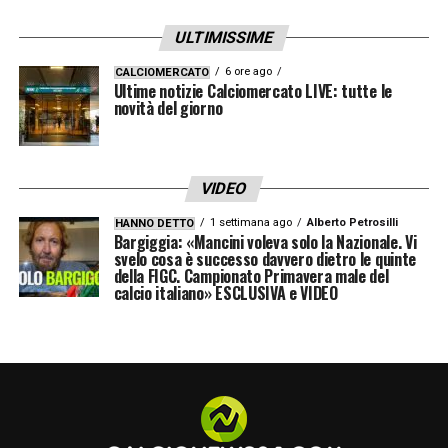
La Juventus, però, è pronta a contendere il
ULTIMISSIME
ragazzo al Milan. Da anni i bianconeri
puntano forte sui giovani da inserire nel
6 ore ago
CALCIOMERCATO
Ultime notizie Calciomercato LIVE: tutte le
proprio percorso tra settore giovanile, Next
novità del giorno
Gen e prima squadra, e vedono in Mitongo un
possibile futuro protagonista. La sfida tra
VIDEO
Milan e Juventus, dunque, si annuncia
1 settimana ago
Alberto Petrosilli
HANNO DETTO
intensa e destinata a durare nel tempo.
Bargiggia: «Mancini voleva solo la Nazionale. Vi
svelo cosa è successo davvero dietro le quinte
della FIGC. Campionato Primavera male del
Il
calciomercato del Milan
resta vigile e
calcio italiano» ESCLUSIVA e VIDEO
attivo, consapevole che il momento decisivo
potrebbe arrivare nei prossimi mesi. Lo
Standard Liegi, per ora, resiste, ma
l’interesse cresce e la corsa al talento del
2008 è appena iniziata.