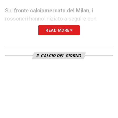
Sul fronte
calciomercato del Milan
, i
rossoneri hanno iniziato a seguire con
particolare attenzione l’evoluzione del
READ MORE
giovane attaccante. Il club continua infatti a
investire energie e risorse nello scouting
internazionale, con l’obiettivo di individuare i
IL CALCIO DEL GIORNO
talenti più promettenti da sviluppare nel
medio-lungo periodo. Mitongo rientrerebbe
perfettamente in questa filosofia: un
centravanti moderno, con margini di crescita
enormi e un profilo ideale per il progetto
rossonero, sempre più orientato verso la
valorizzazione dei giovani.