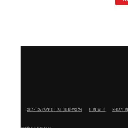
LA PLAYLIST DELLE NOSTRE TOP NEW
SCARICA L’APP DI CALCIO NEWS 24
CONTATTI
REDAZION