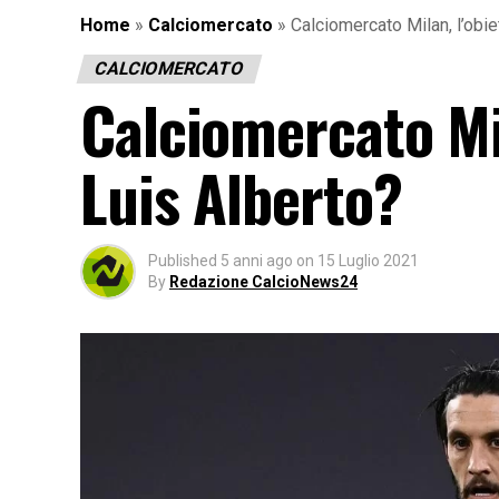
Home
»
Calciomercato
»
Calciomercato Milan, l’obi
CALCIOMERCATO
Calciomercato Mil
Luis Alberto?
Published
5 anni ago
on
15 Luglio 2021
By
Redazione CalcioNews24