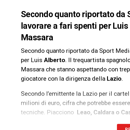
Secondo quanto riportato da S
lavorare a fari spenti per Luis
Massara
Secondo quanto riportato da Sport Media
per Luis
Alberto
. Il trequartista spagnol
Massara che stanno aspettando con trepid
giocatore con la dirigenza della
Lazio
.
Secondo l’emittente la Lazio per il cartel
milioni di euro, cifra che potrebbe esser
tecniche. Piacciono
Leao, Caldara o Cas
R