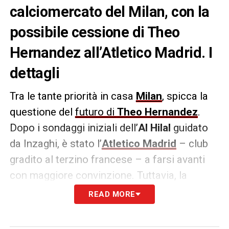
calciomercato del Milan, con la
possibile cessione di Theo
Hernandez all’Atletico Madrid. I
dettagli
Tra le tante priorità in casa
Milan
, spicca la
questione del
futuro di
Theo Hernandez
.
Dopo i sondaggi iniziali dell’
Al Hilal
guidato
da Inzaghi, è stato l’
Atletico Madrid
– club
gradito al terzino francese – a farsi avanti
con maggiore convinzione. Tuttavia, la
trattativa ha subito una brusca frenata.
READ MORE
Come riportato da
Matteo Moretto
sul