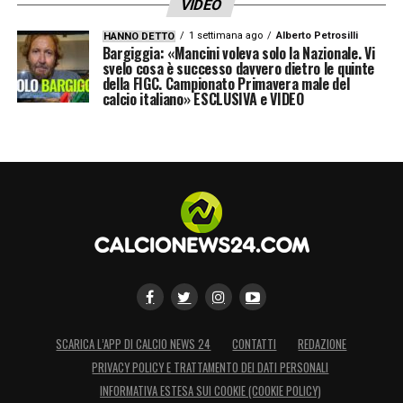
VIDEO
1 settimana ago
Alberto Petrosilli
HANNO DETTO
Bargiggia: «Mancini voleva solo la Nazionale. Vi
svelo cosa è successo davvero dietro le quinte
della FIGC. Campionato Primavera male del
calcio italiano» ESCLUSIVA e VIDEO
LA PLAYLIST DELLE NOSTRE TOP NEWS
SCARICA L’APP DI CALCIO NEWS 24
CONTATTI
REDAZIONE
PRIVACY POLICY E TRATTAMENTO DEI DATI PERSONALI
INFORMATIVA ESTESA SUI COOKIE (COOKIE POLICY)