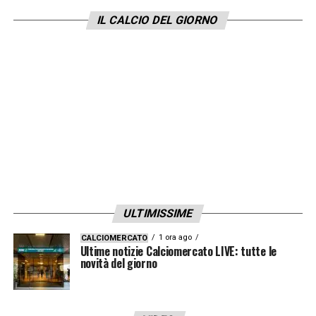
canale YouTube italiano di
Fabrizio Romano
, i
IL CALCIO DEL GIORNO
Colchoneros non intendono andare oltre i
17-18 milioni di euro
, bonus inclusi, mentre
il Milan continua a chiedere
25 milioni
di
euro
. Di fronte a questa distanza, l’Atletico
ha scelto di virare su un altro obiettivo:
Robertson
del
Liverpool
, in scadenza nel
2026. Al momento, quindi, non ci sono le
condizioni per una cessione di Theo.
ULTIMISSIME
1 ora ago
CALCIOMERCATO
Ultime notizie Calciomercato LIVE: tutte le
novità del giorno