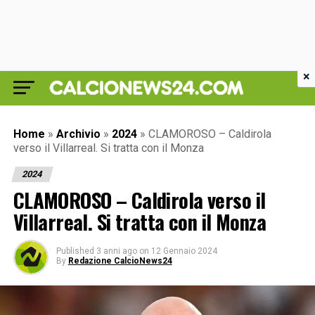
×
Home
»
Archivio
»
2024
»
CLAMOROSO – Caldirola
verso il Villarreal. Si tratta con il Monza
2024
CLAMOROSO – Caldirola verso il
Villarreal. Si tratta con il Monza
Published
3 anni ago
on
12 Gennaio 2024
By
Redazione CalcioNews24