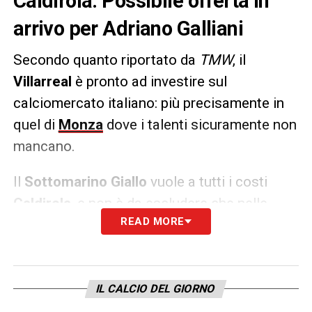
Caldirola. Possibile offerta in
arrivo per Adriano Galliani
Secondo quanto riportato da
TMW
, il
Villarreal
è pronto ad investire sul
calciomercato italiano: più precisamente in
quel di
Monza
dove i talenti sicuramente non
mancano.
Il
Sottomarino Giallo
vuole a tutti i costi
Caldirola
, e non è da escludere che nelle
READ MORE
prossime ore possa arrivare addirittura
qualche offerta molto interessante. Staremo
a vedere come si evolverà la situazione.
IL CALCIO DEL GIORNO
LA PLAYLIST DELLE NOSTRE TOP NEWS