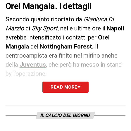
Orel Mangala. I dettagli
Secondo quanto riportato da
Gianluca Di
Marzio
di
Sky Sport
, nelle ultime ore il
Napoli
avrebbe intensificato i contatti per
Orel
Mangala
del
Nottingham Forest
. Il
centrocampista era finito nel mirino anche
della
Juventus
, che però ha messo in stand-
by l’operazione.
READ MORE
Gli azzurri stanno lavorando ad
un’operazione in
prestito con diritto di
riscatto
, ma c’è ancora distanza tra la
proposta del
Napoli
e le aspettative del
IL CALCIO DEL GIORNO
giocatore.