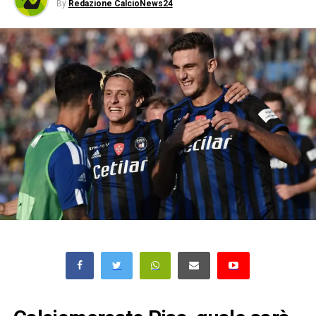
By
Redazione CalcioNews24