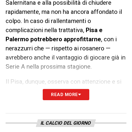
Salernitana e alla possibilità di chiudere
rapidamente, ma non ha ancora affondato il
colpo. In caso di rallentamenti o
complicazioni nella trattativa,
Pisa e
Palermo potrebbero approfittarne
, con i
nerazzurri che — rispetto ai rosanero —
avrebbero anche il vantaggio di giocare già in
Serie A nella prossima stagione.
Il Pisa, dunque, osserva con attenzione e si
prepara a muoversi con decisione.
READ MORE
L’interesse per Bradaric conferma la volontà
del club di dotarsi di elementi di comprovata
esperienza, fondamentali per affrontare una
IL CALCIO DEL GIORNO
stagione impegnativa tra le big del calcio