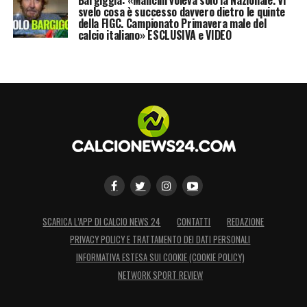
svelo cosa è successo davvero dietro le quinte
della FIGC. Campionato Primavera male del
calcio italiano» ESCLUSIVA e VIDEO
SCARICA L’APP DI CALCIO NEWS 24
CONTATTI
REDAZIONE
PRIVACY POLICY E TRATTAMENTO DEI DATI PERSONALI
INFORMATIVA ESTESA SUI COOKIE (COOKIE POLICY)
NETWORK SPORT REVIEW