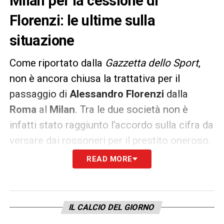
Milan per la cessione di
Florenzi: le ultime sulla
situazione
Come riportato dalla
Gazzetta dello Sport
,
non è ancora chiusa la trattativa per il
passaggio di
Alessandro Florenzi
dalla
Roma
al
Milan
. Tra le due società non è
infatti stato raggiunto l’accordo sulla cifra da
versare dai rossoneri per il prestito oneroso.
READ MORE
Balla ancora mezzo milione
, ma la
sensazione è che la situazione possa essere
risolta a breve e che Pioli potrà presto
IL CALCIO DEL GIORNO
contare su un nuovo esterno destro.