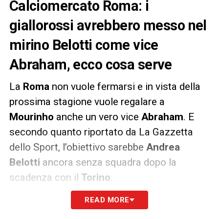
Calciomercato Roma: i
giallorossi avrebbero messo nel
mirino Belotti come vice
Abraham, ecco cosa serve
La
Roma
non vuole fermarsi e in vista della
prossima stagione vuole regalare a
Mourinho
anche un vero vice
Abraham
. E
secondo quanto riportato da La Gazzetta
dello Sport, l’obiettivo sarebbe
Andrea
Belotti
ancora senza squadra dopo la
scadenza con il
Torino
.
READ MORE
L’assalto al
Gallo
potrebbe arrivare, però,
solo in una circostanza: la cessione di
Eldor