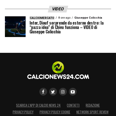
VIDEO
8 ore ago
Giuseppe Colicchia
CALCIOMERCATO
Inter, Diouf sorprende da esterno destro: la
“pazza idea” di Chivu funziona – VIDEO di
Giuseppe Colicchia
SCARICA L’APP DI CALCIO NEWS 24
CONTATTI
REDAZIONE
PRIVACY POLICY
PRIVACY POLICY COOKIE
NETWORK SPORT REVIEW