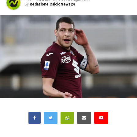
Published
4 anni ago
on
28 Luglio 2022
By
Redazione CalcioNews24