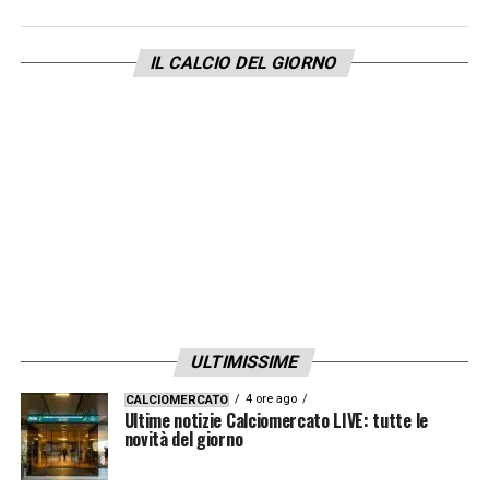
Shomurodov
che permetterebbe alla
Roma
di liberare un posto in attacco, oltre che a far
IL CALCIO DEL GIORNO
cassa.
LA PLAYLIST DELLE NOSTRE TOP NEWS
ULTIMISSIME
4 ore ago
CALCIOMERCATO
Ultime notizie Calciomercato LIVE: tutte le
novità del giorno