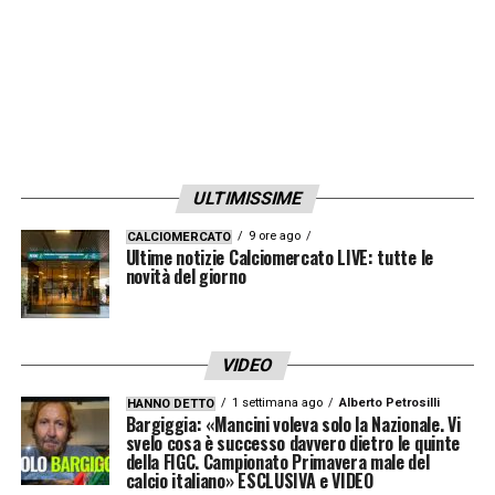
difensore di ventidue anni di proprietà del
SudTirol
, che nell’ultima annata agonistica
ha militato a titolo temporaneo tra le fila
della
Juve Stabia
, mettendosi in mostra
come uno dei prospetti più interessanti del
ULTIMISSIME
torneo.
9 ore ago
CALCIOMERCATO
Ultime notizie Calciomercato LIVE: tutte le
Questa operazione di mercato potrebbe
novità del giorno
subire un’improvvisa accelerazione a causa
di un importante fattore interno. Il
neotecnico granata,
Ignazio Abate
, conosce
VIDEO
infatti alla perfezione le doti tecniche e
1 settimana ago
Alberto Petrosilli
HANNO DETTO
Bargiggia: «Mancini voleva solo la Nazionale. Vi
umane del ragazzo, avendolo già guidato e
svelo cosa è successo davvero dietro le quinte
della FIGC. Campionato Primavera male del
valorizzato nel corso delle sue precedenti
calcio italiano» ESCLUSIVA e VIDEO