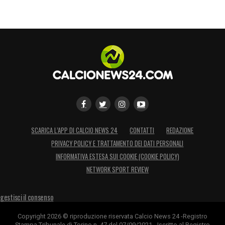
avventure professionali. Lo sbarco del
centrale sotto la Mole permetterebbe
all’allenatore di riabbracciare un suo vero e
proprio fedelissimo, un elemento che
faciliterebbe la trasmissione dei nuovi
concetti di gioco all’intero spogliatoio. I
prossimi giorni saranno decisivi per capire
quale asse di mercato si sbloccherà per
primo.
SCARICA L’APP DI CALCIO NEWS 24
CONTATTI
REDAZIONE
PRIVACY POLICY E TRATTAMENTO DEI DATI PERSONALI
INFORMATIVA ESTESA SUI COOKIE (COOKIE POLICY)
LA PLAYLIST DELLE NOSTRE TOP NEWS
NETWORK SPORT REVIEW
gestisci il consenso
Copyright 2026 © riproduzione riservata Calcio News 24 -Registro
Stampa Tribunale di Torino n. 47 del 07/09/2021 - Iscritto al Registro