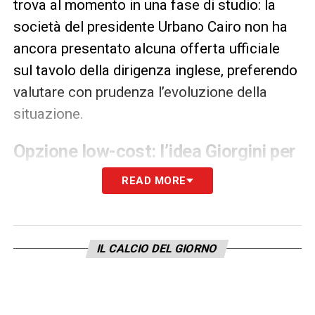
trova al momento in una fase di studio: la
società del presidente Urbano Cairo non ha
ancora presentato alcuna offerta ufficiale
sul tavolo della dirigenza inglese, preferendo
valutare con prudenza l’evoluzione della
situazione.
Opzione low-cost: l’idea Giorgini per
la retroguardia
READ MORE
Parallelamente alle complicate trattative
d’oltremanica, gli uomini mercato del club
granata mantengono gli occhi aperti sulle
IL CALCIO DEL GIORNO
opportunità offerte dal panorama calcistico
nazionale. Una delle piste alternative più
concrete conduce ad
Andrea Giorgini
,