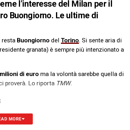
rne l’interesse del Milan per il
ro Buongiorno. Le ultime di
a resta
Buongiorno
del
Torino
. Si sente aria di
presidente granata) è sempre più intenzionato a
milioni di euro
ma la volontà sarebbe quella di
ci proverà. Lo riporta
TMW
.
S
EAD MORE