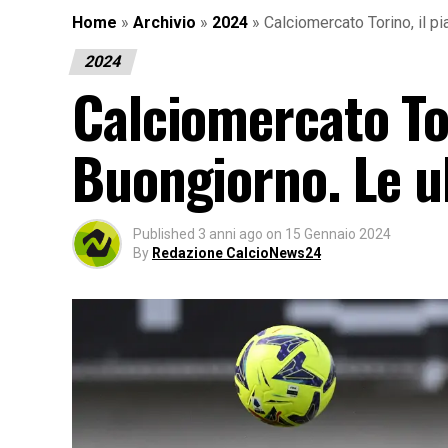
Home
»
Archivio
»
2024
»
Calciomercato Torino, il p
2024
Calciomercato Tor
Buongiorno. Le u
Published
3 anni ago
on
15 Gennaio 2024
By
Redazione CalcioNews24