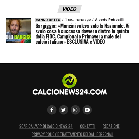
VIDEO
1 settimana ago
Alberto Petrosilli
HANNO DETTO
Bargiggia: «Mancini voleva solo la Nazionale. Vi
svelo cosa è successo davvero dietro le quinte
della FIGC. Campionato Primavera male del
calcio italiano» ESCLUSIVA e VIDEO
SCARICA L’APP DI CALCIO NEWS 24
CONTATTI
REDAZIONE
PRIVACY POLICY E TRATTAMENTO DEI DATI PERSONALI