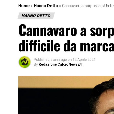
Home
»
Hanno Detto
»
Cannavaro a sorpresa: «Un fen
HANNO DETTO
Cannavaro a sorp
difficile da marc
Published
5 anni ago
on
12 Aprile 2021
By
Redazione CalcioNews24