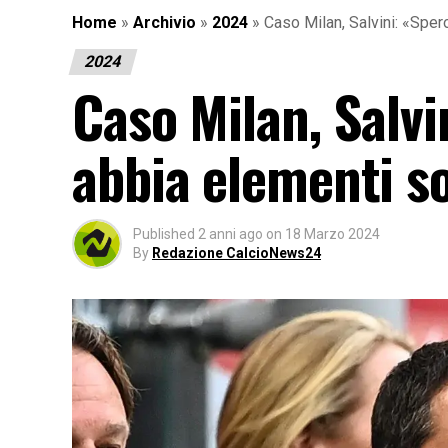
Home
»
Archivio
»
2024
»
Caso Milan, Salvini: «Sper
2024
Caso Milan, Salvi
abbia elementi so
Published
2 anni ago
on
18 Marzo 2024
By
Redazione CalcioNews24