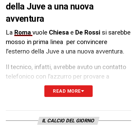
della Juve a una nuova
avventura
La
Roma
vuole
Chiesa
e
De Rossi
si sarebbe
mosso in prima linea per convincere
l’esterno della Juve a una nuova avventura.
Il tecnico, infatti, avrebbe avuto un contatto
telefonico con l’azzurro per provare a
portarlo nella capitale nella prossima
READ MORE
stagione. Resta da capire, però, se sulla
panchina bianconera resterà Allegri o meno.
IL CALCIO DEL GIORNO
LA PLAYLIST DELLE NOSTRE TOP NEWS