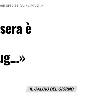
 ben precise. Su Fullkrug…»
asera è
rug…»
IL CALCIO DEL GIORNO