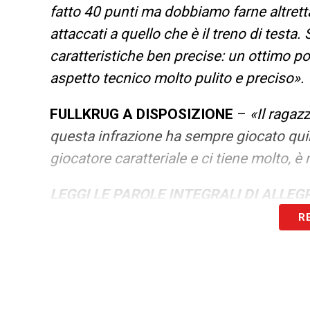
fatto 40 punti ma dobbiamo farne altretta
attaccati a quello che è il treno di testa
caratteristiche ben precise: un ottimo po
aspetto tecnico molto pulito e preciso».
FULLKRUG A DISPOSIZIONE
–
«Il ragaz
questa infrazione ha sempre giocato quin
giocatore caratteriale e ci tiene molto, 
LEGGI LE PAROLE INTEGRALI DI ALLE
R
LA PLAYLIST DELLE NOSTRE TOP NEW