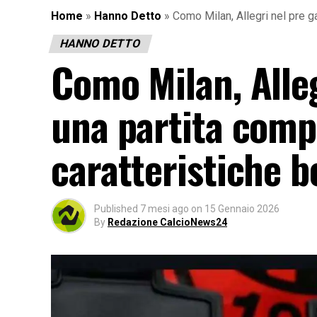
Home
»
Hanno Detto
»
Como Milan, Allegri nel pre g
HANNO DETTO
Como Milan, Alleg
una partita compl
caratteristiche 
Published
7 mesi ago
on
15 Gennaio 2026
By
Redazione CalcioNews24