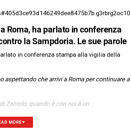
r.js#405d3ce93d146249dee8475b7b.g3rbrg2oc10
la Roma, ha parlato in conferenza
 contro la Sampdoria. Le sue parole
parlato in conferenza stampa alla vigilia della
o aspettando che arrivi a Roma per continuare a
 di Zaniolo, quando è con noi è un
EAD MORE
ebbe piaciuto, ma dobbiamo capire che non ci