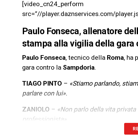
[video_cn24_perform
src=”//player.daznservices.com/playe
Paulo Fonseca, allenatore del
stampa alla vigilia della gara
Paulo Fonseca
, tecnico della
Roma
, ha 
gara contro la
Sampdoria
.
TIAGO PINTO
–
«Stiamo parlando, stiam
parlare con lui».
ZANIOLO
–
«Non parlo della vita privata
professionista».
R
PAUSA PIU’ LUNGA A NATALE
–
«Mi sar