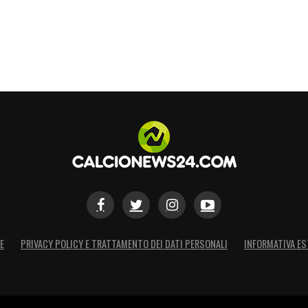
rtite da giocare, è vero che è importante
 abbiamo tempo».
SIFICA
– «Sì, Ranieri sta lavorando bene ed è
 ha sempre giocato bene contro le grandi, mi
S
E
PRIVACY POLICY E TRATTAMENTO DEI DATI PERSONALI
INFORMATIVA ES