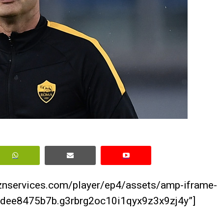
aznservices.com/player/ep4/assets/amp-iframe-
dee8475b7b.g3rbrg2oc10i1qyx9z3x9zj4y”]