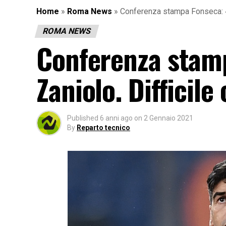
Home
»
Roma News
»
Conferenza stampa Fonseca: «N
ROMA NEWS
Conferenza stamp
Zaniolo. Difficil
Published
6 anni ago
on
2 Gennaio 2021
By
Reparto tecnico