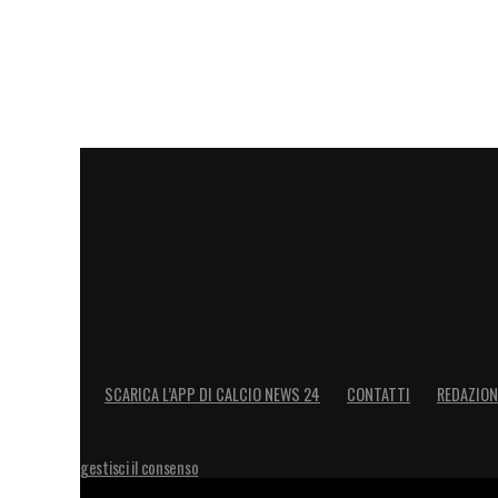
sarebbe stato il tempo. Abbiamo tante pa
riposarsi ma con questa pandemia non
SAMPDORIA PIU’ FORTE A META’ CLAS
un grandissimo allenatore. La Sampdoria
aspetto una gara difficile domani».
LA PLAYLIST DELLE NOSTRE TOP NEW
SCARICA L’APP DI CALCIO NEWS 24
CONTATTI
REDAZION
gestisci il consenso