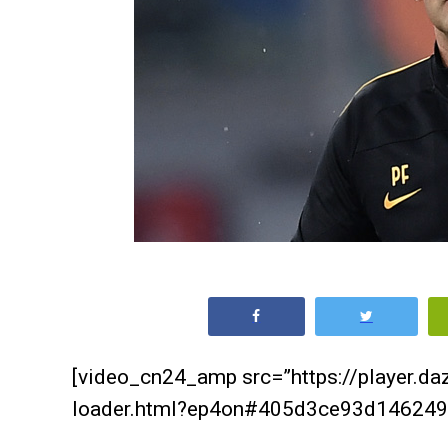
[video_cn24_amp src=”https://player.d
loader.html?ep4on#405d3ce93d146249