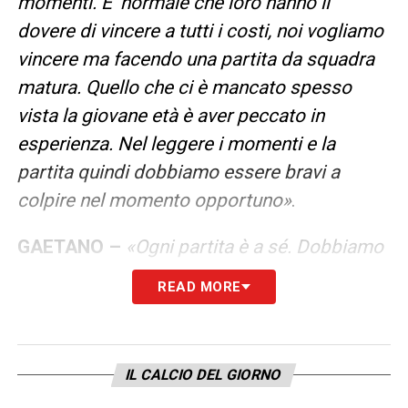
momenti. E’ normale che loro hanno il
dovere di vincere a tutti i costi, noi vogliamo
vincere ma facendo una partita da squadra
matura. Quello che ci è mancato spesso
vista la giovane età è aver peccato in
esperienza. Nel leggere i momenti e la
partita quindi dobbiamo essere bravi a
colpire nel momento opportuno»
.
GAETANO –
«Ogni partita è a sé. Dobbiamo
“sfogliare la margherita”. Gaetano ci da
READ MORE
caratteristiche che non ci da nessuno quindi
se vogliamo andare in palleggio o in
verticale non possiamo fare a meno di lui.
IL CALCIO DEL GIORNO
Joseph ha fermato Bernabè e Nico Paz ma