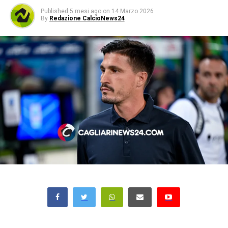
Published
5 mesi ago
on
14 Marzo 2026
By
Redazione CalcioNews24